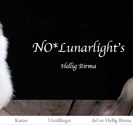
Katter
Utstillinger
Avl av Hellig Birma