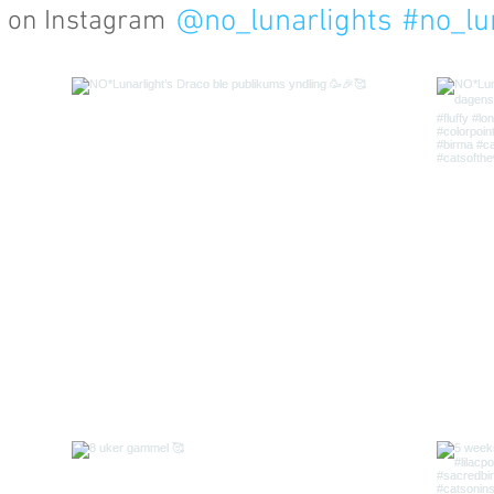
@no_lunarlights
#no_lu
s on Instagram