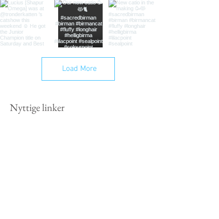
Load More
Nyttige linker
Rasekattklubbers Riksforbund (NRR)
Katteklubben Midt-Norge (KKMN)
Norske Birmavenner (NBV)
PawPeds
DyreID