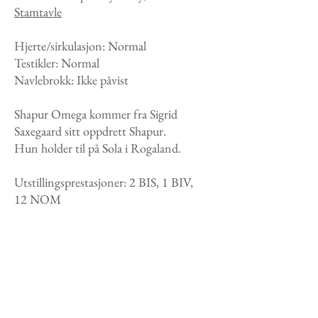
Stamtavle
Hjerte/sirkulasjon: Normal
Testikler: Normal
Navlebrokk: Ikke påvist
Shapur Omega kommer fra Sigrid
Saxegaard sitt oppdrett Shapur.
Hun holder til på Sola i Rogaland.
Utstillingsprestasjoner: 2 BIS, 1 BIV,
12
NOM
Beste klubbkatt kategori 1 - KKMN -
2024
2.beste klubbkatt totalt - KKMN - 2024
Titler:
Grand International Champion,