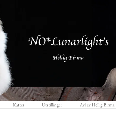
Katter
Utstillinger
Avl av Hellig Birma