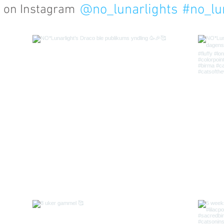
@no_lunarlights
#no_lu
s on Instagram